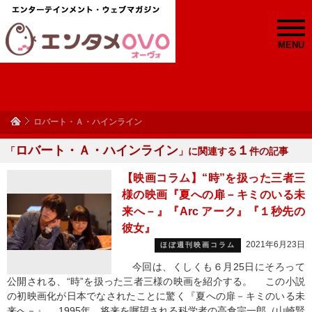
MENU
ロバート・Ａ・ハインライン
ロバート・Ａ・ハインライン
１
「
」に関連する
件の記事
【映画コラム】“時”を扱った三者三
様の映画『夏への扉－キミのいる未
来へ－』『Arc アーク』『１秒先の
彼女』
2021年6月23日
ほぼ週刊映画コラム
今回は、くしくも６月25日にそろって
公開される、“時”を扱った三者三様の映画を紹介する。 この小説
の初映画化が日本でなされたことに驚く『夏への扉－キミのいる未
来へ－』 1995年、将来を嘱望される科学者の高倉宗一郎（山崎賢