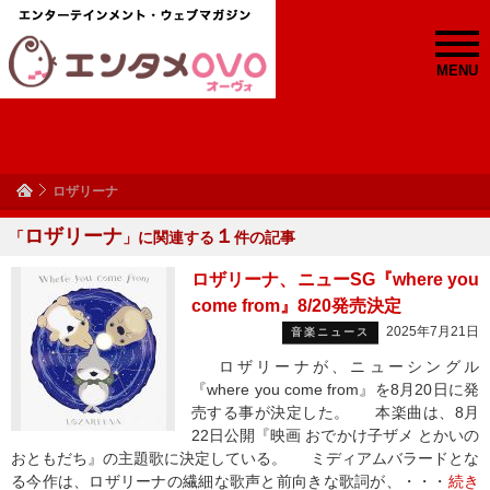
MENU
ロザリーナ
ロザリーナ
１
「
」に関連する
件の記事
ロザリーナ、ニューSG『where you
come from』8/20発売決定
2025年7月21日
音楽ニュース
ロザリーナが、ニューシングル
『where you come from』を8月20日に発
売する事が決定した。 本楽曲は、8月
22日公開『映画 おでかけ子ザメ とかいの
おともだち』の主題歌に決定している。 ミディアムバラードとな
る今作は、ロザリーナの繊細な歌声と前向きな歌詞が、・・・
続き