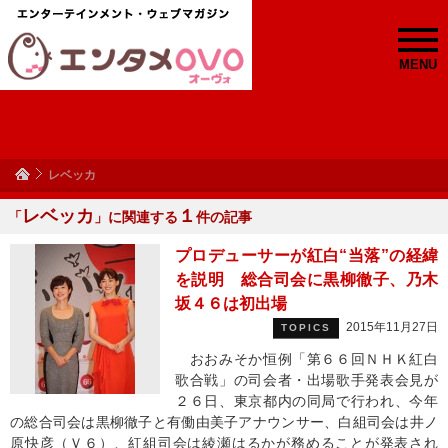
MENU
レベッカ
レベッカ
１
「
」に関連する
件の記事
プロデューサーが紅白“当落”の経緯
を説明 総合司会に黒柳徹子、乃木
坂４６は初出場
2015年11月27日
TOPICS
おおみそか恒例「第６６回ＮＨＫ紅白
歌合戦」の司会者・出場歌手発表会見が
２６日、東京都内の同局で行われ、今年
の総合司会は黒柳徹子と有働由美子アナウンサー、白組司会は井ノ
原快彦（Ｖ６）、紅組司会は綾瀬はるかが務めることが発表され