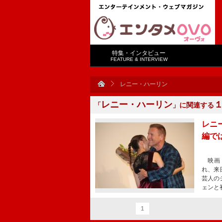
特集・インタビュー
FEATURE & INTERVIEW
レニー・ハーリン
レニー・ハーリン
「
」に関連する
レニ
編で
映画『
れ、来
芸人の
ェンと
1