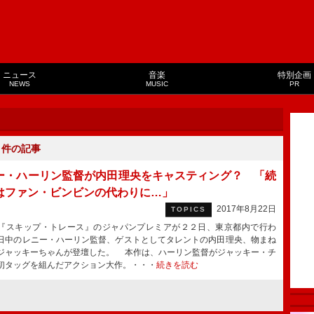
ニュース
音楽
特別企画
NEWS
MUSIC
PR
１
件の記事
ー・ハーリン監督が内田理央をキャスティング？ 「続
はファン・ビンビンの代わりに…」
2017年8月22日
TOPICS
スキップ・トレース』のジャパンプレミアが２２日、東京都内で行わ
日中のレニー・ハーリン監督、ゲストとしてタレントの内田理央、物まね
ジャッキーちゃんが登壇した。 本作は、ハーリン監督がジャッキー・チ
初タッグを組んだアクション大作。・・・
続きを読む