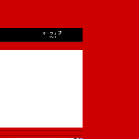
オーヴォ
OVO