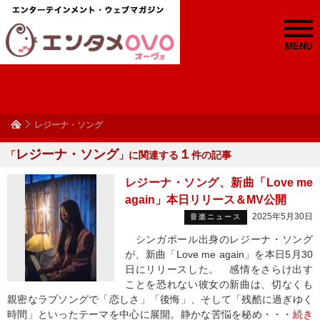
MENU
レジーナ・ソング
レジーナ・ソング
１
「
」に関連する
件の記事
レジーナ・ソング、新曲「Love me
again」本日リリース＆MV公開
2025年5月30日
音楽ニュース
シンガポール出身のレジーナ・ソング
が、新曲「Love me again」を本日5月30
日にリリースした。 感情をさらけ出す
ことを恐れない彼女の新曲は、切なくも
親密なラブソングで「恋しさ」「後悔」、そして「残酷に過ぎゆく
時間」といったテーマを中心に展開。静かな苦悩を秘め・・・
続き