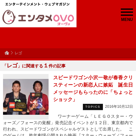
MENU
レゴ
レゴ
１
「
」に関連する
件の記事
スピードワゴン小沢一敬が春香クリ
スティーンの新恋人に嫉妬 誕生日
メッセージもらったのに「ちょっと
ショック」
2016年10月12日
TOPICS
ワーナーゲーム「ＬＥＧＯスター・ウ
ォーズ／フォースの覚醒」発売記念イベントが１２日、東京都内で
行われ、スピードワゴンがスペシャルゲストとして出席した。 こ
のゲームは、昨年劇場公開された映画『スター・ウォーズ／フォー