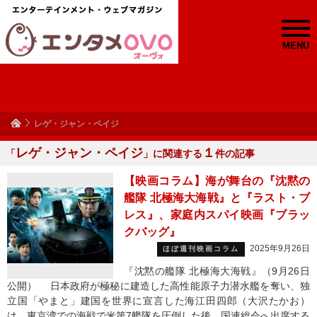
MENU
レゲ・ジャン・ペイジ
レゲ・ジャン・ペイジ
１
「
」に関連する
件の記事
【映画コラム】海が舞台の『沈黙の
艦隊 北極海大海戦』と『ラスト・ブ
レス』、家庭内スパイ映画『ブラッ
クバッグ』
2025年9月26日
ほぼ週刊映画コラム
『沈黙の艦隊 北極海大海戦』（9月26日
公開） 日本政府が極秘に建造した高性能原子力潜水艦を奪い、独
立国「やまと」建国を世界に宣言した海江田四郎（大沢たかお）
は、東京湾での海戦で米第7艦隊を圧倒した後、国連総会へ出席する