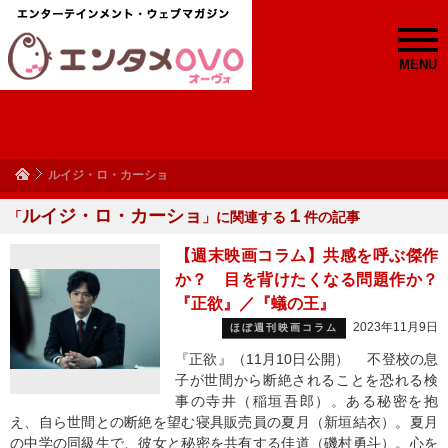
MENU
ルイジ・ロ・カーショ
ルイジ・ロ・カーショ
１
「
」に関連する
件の記事
【週末映画コラム】共感を呼ぶ傑作
か？ 目を背けたくなる問題作か？
『正欲』／『蟻の王』
2023年11月9日
ほぼ週刊映画コラム
『正欲』（11月10日公開） 不登校の息
子が世間から断絶されることを恐れる検
事の寺井（稲垣吾郎）。ある秘密を抱
え、自ら世間との断絶を望む寝具販売員の夏月（新垣結衣）。夏月
の中学の同級生で、彼女と秘密を共有する佳道（磯村勇斗）。心を