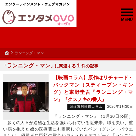
MENU
ランニング・マン
ランニング・マン
１
「
」に関連する
件の記事
【映画コラム】原作はリチャード・
バックマン（スティーブン・キン
グ）と東野圭吾『ランニング・マ
ン』『クスノキの番人』
2026年1月30日
ほぼ週刊映画コラム
『ランニング・マン』（1月30日公開）
多くの人々が過酷な生活を強いられている近未来。職を失い、重
い病を抱えた娘の医療費にも困窮していたベン（グレン・パウエ
ル）は、優勝者に巨額の賞金が与えられるデスゲーム「ランニン