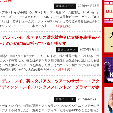
2026年4月17日
音楽ニュース
ル・レイが手掛ける、007シリーズ・最新ゲーム主題歌「First Light」
プライズ・リリースされた。 007シリーズ最新ビデオ・ゲーム『007
st Light』は、若きジェームズ・ボンドがスパイとしての道を歩み始めた時代
オリジン・ストーリー。本ゲーム主・・・
続きを読む
・デル・レイ、米テキサス洪水被害者に支援を表明＆パ
チナのために毎日祈っていると明かす
2025年7月8日
音楽ニュース
間2025年7月7日にラナ・デル・レイが、現在世界で起こっている二つ
について発言した。彼女は米テキサス州で発生した致命的な洪水による被
ちへの支援のメッセージを共有した後、そのコメント欄でガザで続く紛争
“胸が張り裂けそう”な人命の損失を悼・・・
続きを読む
・デル・レイ、英スタジアム・ツアーのサポート・アク
アディソン・レイ／バンクス／ロンドン・グラマーが参
2025年6月24日
音楽ニュース
デル・レイが、待望の英国とアイルランドでのスタジアム・ツアーのサ
・アクトを発表したが、意外なアーティストたちが参加することが明らか