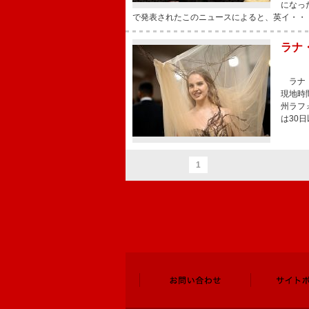
になっ
で発表されたこのニュースによると、英イ・・
ラナ
ラナ・
現地時
州ラフ
は30
1