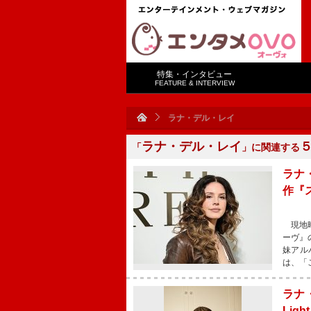
特集・インタビュー
FEATURE & INTERVIEW
ラナ・デル・レイ
ラナ・デル・レイ
「
」に関連する
ラナ
作『
現地時
ーヴ』
妹アル
は、「
ラナ
Lig