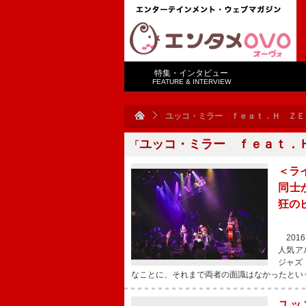
特集・インタビュー
FEATURE & INTERVIEW
ユッコ・ミラー ｆｅａｔ．Ｈ ＺＥ
ユッコ・ミラー ｆｅａｔ．
「
＜ライ
同士
狂の
201
人気ア
ジャズ
なことに、それまで両者の面識はなかったとい
ユッ