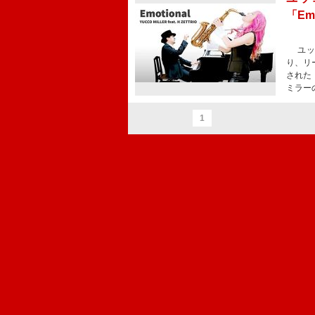
「Em
ユッコ
り、リ
された「
ミラー
1