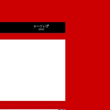
オーヴォ
OVO