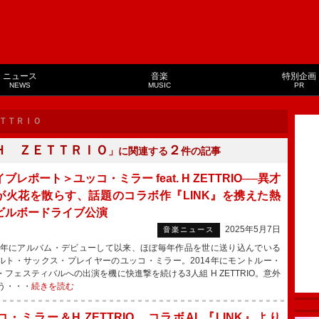
ニュース
音楽
特別企画
NEWS
MUSIC
PR
ＴＴＲＩＯ
Ｈ ＺＥＴＴＲＩＯ
２
」に関連する
件の記事
ブレポート＞ユッコ・ミラー feat. H ZETTRIO──異才
が火花を散らす、話題のコラボ作『LINK』を携えた熱
ビルボードライブ公演
2025年5月7日
音楽ニュース
6年にアルバム・デビューして以来、ほぼ毎年作品を世に送り込んでいる
ルト・サックス・プレイヤーのユッコ・ミラー。2014年にモントルー・
・フェスティバルへの出演を機に快進撃を続ける3人組 H ZETTRIO。意外
う・・・
続きを読む
コ・ミラー＆H ZETTRIO、コラボAL『LINK』より