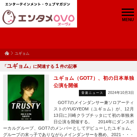
MENU
ユギョム
ユギョム
１
「
」に関連する
件の記事
ユギョム（GOT7）、初の日本単独
公演を開催
2024年10月3日
音楽ニュース
GOT7のメインダンサー兼ソロアーティ
ストのYUGYEOM（ユギョム）が、12月
13日に川崎クラブチッタにて初の単独来
日公演を開催する。 2014年にダンスボ
ーカルグループ、GOT7のメンバーとしてデビューしたユギョム。
グループの末っ子でありながらメインダンサーを務め、2021・・・