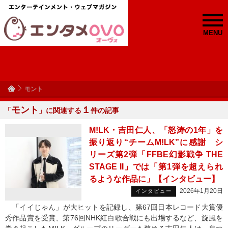
MENU
モント
モント
１
「
」に関連する
件の記事
M!LK・吉田仁人、「怒涛の1年」を
振り返り“チームM!LK”に感謝 シ
リーズ第2弾「FFBE幻影戦争 THE
STAGE II」では「第1弾を超えられ
るような作品に」【インタビュー】
2026年1月20日
インタビュー
「イイじゃん」が大ヒットを記録し、第67回日本レコード大賞優
秀作品賞を受賞、第76回NHK紅白歌合戦にも出場するなど、旋風を