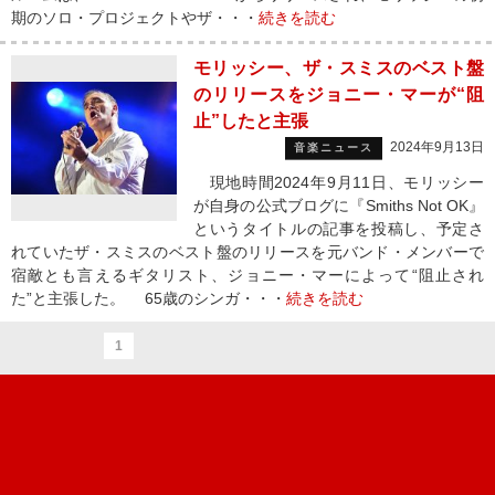
期のソロ・プロジェクトやザ・・・
続きを読む
モリッシー、ザ・スミスのベスト盤
のリリースをジョニー・マーが“阻
止”したと主張
2024年9月13日
音楽ニュース
現地時間2024年9月11日、モリッシー
が自身の公式ブログに『Smiths Not OK』
というタイトルの記事を投稿し、予定さ
れていたザ・スミスのベスト盤のリリースを元バンド・メンバーで
宿敵とも言えるギタリスト、ジョニー・マーによって“阻止され
た”と主張した。 65歳のシンガ・・・
続きを読む
1