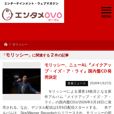
MENU
モリッシー
モリッシー
２
「
」に関連する
件の記事
モリッシー、ニューAL『メイクアッ
プ・イズ・ア・ライ』国内盤CD発
売決定
2026年1月27日
音楽ニュース
モリッシーによる通算14枚目となる新
作アルバム『メイクアップ・イズ・ア・
ライ』の国内盤CDが2026年3月18日に発
売される。なお、デジタル配信は3月6日配信スタートする。 本ア
ルバムは、Sire/Warner Recordsからリリースされ、モリッシーの初