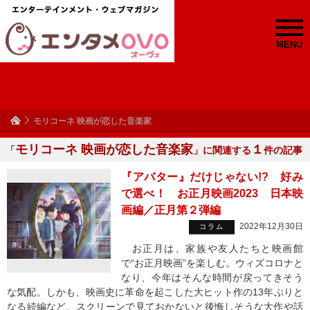
MENU
モリコーネ 映画が恋した音楽家
モリコーネ 映画が恋した音楽家
１
「
」に関連する
件の記事
『アバター』だけじゃない!? 好み
で選べ！ お正月映画2023 日本映
画編／正月第２弾編
2022年12月30日
コラム
お正月は、家族や友人たちと映画館
で“お正月映画”を楽しむ。ウィズコロナと
なり、今年はそんな時間が戻ってきそう
な気配。しかも、映画史に革命を起こした大ヒット作の13年ぶりと
なる続編など、スクリーンで見ておかないと後悔しそうな大作や話