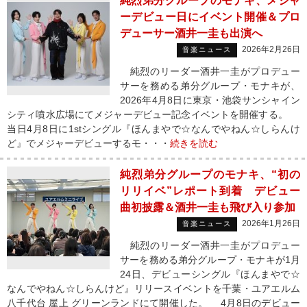
純烈弟分グループのモナキ、メジャ
ーデビュー日にイベント開催＆プロ
デューサー酒井一圭も出演へ
2026年2月26日
音楽ニュース
純烈のリーダー酒井一圭がプロデュー
サーを務める弟分グループ・モナキが、
2026年4月8日に東京・池袋サンシャイン
シティ噴水広場にてメジャーデビュー記念イベントを開催する。
当日4月8日に1stシングル『ほんまやで☆なんでやねん☆しらんけ
ど』でメジャーデビューするモ・・・
続きを読む
純烈弟分グループのモナキ、“初の
リリイベ”レポート到着 デビュー
曲初披露＆酒井一圭も飛び入り参加
2026年1月26日
音楽ニュース
純烈のリーダー酒井一圭がプロデュー
サーを務める弟分グループ・モナキが1月
24日、デビューシングル『ほんまやで☆
なんでやねん☆しらんけど』リリースイベントを千葉・ユアエルム
八千代台 屋上 グリーンランドにて開催した。 4月8日のデビュー