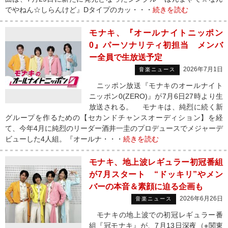
でやねん☆しらんけど』Dタイプのカッ・・・
続きを読む
モナキ、『オールナイトニッポン
0』パーソナリティ初担当 メンバ
ー全員で生放送予定
2026年7月1日
音楽ニュース
ニッポン放送『モナキのオールナイト
ニッポン0(ZERO)』が7月6日27時より生
放送される。 モナキは、純烈に続く新
グループを作るための【セカンドチャンスオーディション】を経
て、今年4月に純烈のリーダー酒井一圭のプロデュースでメジャーデ
ビューした4人組。『オールナ・・・
続きを読む
モナキ、地上波レギュラー初冠番組
が7月スタート “ドッキリ”やメン
バーの本音＆素顔に迫る企画も
2026年6月26日
音楽ニュース
モナキの地上波での初冠レギュラー番
組『冠モナキ』が、7月13日深夜（※関東