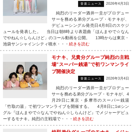
2026年4月3日
音楽ニュース
純烈のリーダー酒井一圭がプロデュー
サーを務める弟分グループ・モナキが、
デビューシングル発売日4月8日のスケジ
ュールを発表した。 当日は朝8時より表題曲「ほんまやで☆なん
でやねん☆しらんけど」のコール動画を公開。 13時からは東京・
池袋サンシャインシティ噴水・・・
続きを読む
モナキ、兄貴分グループ純烈の主戦
場“スーパー銭湯”で初ワンマンライ
ブ開催決定
2026年3月4日
音楽ニュース
純烈のリーダー酒井一圭がプロデュー
サーを務める弟分グループ・モナキが、4
月29日に東京・多摩市のスーパー銭湯
「竹取の湯」で初ワンマンライブを開催する。 4月8日に1stシン
グル『ほんまやで☆なんでやねん☆しらんけど』でメジャーデビュ
ーするモナキ。純烈の主戦場で・・・
続きを読む