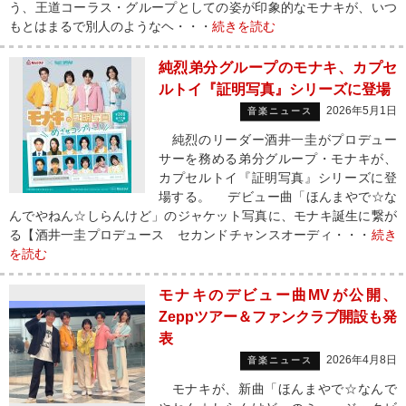
う、王道コーラス・グループとしての姿が印象的なモナキが、いつ
もとはまるで別人のようなヘ・・・
続きを読む
純烈弟分グループのモナキ、カプセ
ルトイ『証明写真』シリーズに登場
2026年5月1日
音楽ニュース
純烈のリーダー酒井一圭がプロデュー
サーを務める弟分グループ・モナキが、
カプセルトイ『証明写真』シリーズに登
場する。 デビュー曲「ほんまやで☆な
んでやねん☆しらんけど」のジャケット写真に、モナキ誕生に繋が
る【酒井一圭プロデュース セカンドチャンスオーディ・・・
続き
を読む
モナキのデビュー曲MVが公開、
Zeppツアー＆ファンクラブ開設も発
表
2026年4月8日
音楽ニュース
モナキが、新曲「ほんまやで☆なんで