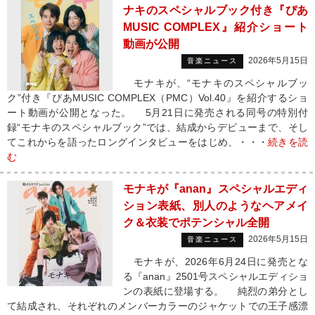
ナキのスペシャルブック付き『ぴあ
MUSIC COMPLEX』紹介ショート
動画が公開
2026年5月15日
音楽ニュース
モナキが、“モナキのスペシャルブッ
ク”付き『ぴあMUSIC COMPLEX（PMC）Vol.40』を紹介するショ
ート動画が公開となった。 5月21日に発売される同号の特別付
録“モナキのスペシャルブック”では、結成からデビューまで、そし
てこれからを語ったロングインタビューをはじめ、・・・
続きを読
む
モナキが『anan』スペシャルエディ
ション表紙、別人のようなヘアメイ
ク＆衣装でポテンシャル全開
2026年5月15日
音楽ニュース
モナキが、2026年6月24日に発売とな
る『anan』2501号スペシャルエディショ
ンの表紙に登場する。 純烈の弟分とし
て結成され、それぞれのメンバーカラーのジャケットでの王子感漂