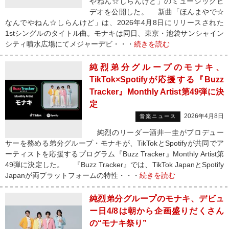
やねん☆しらんけど」のミュージックビ
デオを公開した。 新曲「ほんまやで☆
なんでやねん☆しらんけど」は、2026年4月8日にリリースされた
1stシングルのタイトル曲。モナキは同日、東京・池袋サンシャイン
シティ噴水広場にてメジャーデビ・・・
続きを読む
純烈弟分グループのモナキ、
TikTok×Spotifyが応援する『Buzz
Tracker』Monthly Artist第49弾に決
定
2026年4月8日
音楽ニュース
純烈のリーダー酒井一圭がプロデュー
サーを務める弟分グループ・モナキが、TikTokとSpotifyが共同でア
ーティストを応援するプログラム『Buzz Tracker』Monthly Artist第
49弾に決定した。 『Buzz Tracker』では、TikTok JapanとSpotify
Japanが両プラットフォームの特性・・・
続きを読む
純烈弟分グループのモナキ、デビュ
ー日4/8は朝から企画盛りだくさん
の“モナキ祭り”