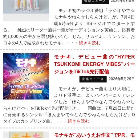
2026年6月5日
音楽ニュース
モナキ初のラジオ番組『ラジオやで☆
モナキやねん☆しらんけど』が、7月4日
朝5時5分よりTBSラジオでスタートす
る。 純烈のリーダー酒井一圭がオーディションを実施し、応募者
約1,000人の中から選び抜かれた、じん、サカイJr.、ケンケン、お
ヨネの4人で結成されたモナキ。・・・
続きを読む
モナキ、デビュー曲の“HYPER
TSUKKOMI ENERGY VIBES”バー
ジョンをTikTok先行配信
2026年5月29日
音楽ニュース
モナキが、デビュー曲をより大胆に、
よりド派手に、よりハイパーにリアレン
ジした「ほんまやで☆なんでやねん☆し
らんけど<>」をTikTokで先行配信した。 同曲は、7月29日に新た
に発売するシングル『ほんまやで☆なんでやねん☆しらんけど』D
タイプのカップリング曲。・・・
続きを読む
モナキが“あいうえお作文”でPR、モ