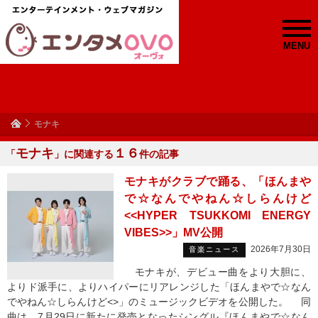
MENU
モナキ
モナキ
１６
「
」に関連する
件の記事
モナキがクラブで踊る、「ほんまや
で☆なんでやねん☆しらんけど
<<HYPER TSUKKOMI ENERGY
VIBES>>」MV公開
2026年7月30日
音楽ニュース
モナキが、デビュー曲をより大胆に、
よりド派手に、よりハイパーにリアレンジした「ほんまやで☆なん
でやねん☆しらんけど<>」のミュージックビデオを公開した。 同
曲は、7月29日に新たに発売となったシングル『ほんまやで☆なん