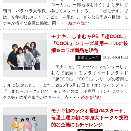
ローカル、一部地域を除く）よりテレビ
朝日「バラバラ大作戦」枠にてスタートする。 『冠モナキ』で
は、今年4月にメジャーデビューを果たし、さらなる高みを目指すモ
ナキが様々な企画に挑戦。同・・・
続きを読む
モナキ、しまむらPB『超COOL』
『COOL』シリーズ着用モデルに抜
擢＆コラボ商品を販売
2026年6月10日
音楽ニュース
モナキが、ファッションセンターしま
むらで展開するプライベートブランド
『超COOL』『COOL』シリーズの着用モ
デルに決定した。 また、2026年6月17日よりオンラインストア
『しまむらパーク』にて、モナキとのコラボ商品（Tシャツやソッ
クス等）の受注販売がスタート。応・・・
続きを読む
モナキ初のラジオ番組7/4スタート、
毎週土曜の朝に等身大トーク＆挑戦
的な企画にもチャレンジ