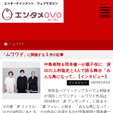
MENU
ムワワド
ムワワド
１
「
」に関連する
件の記事
中島裕翔＆岡本健一が親子役に 演
出の上村聡史と3人で語る舞台「み
んな鳥になって」【インタビュー】
2025年5月4日
インタビュー
世田谷パブリックシアターで上村聡史
が演出したワジディ・ムワワド作品は、
2014年の「炎 アンサンディ」に始まり、
その後「岸 リトラル」「森 フォレ」と続き、「みんな鳥になって」
はその4作目にあたる。その作品に出演するのが中島裕翔と岡本健一