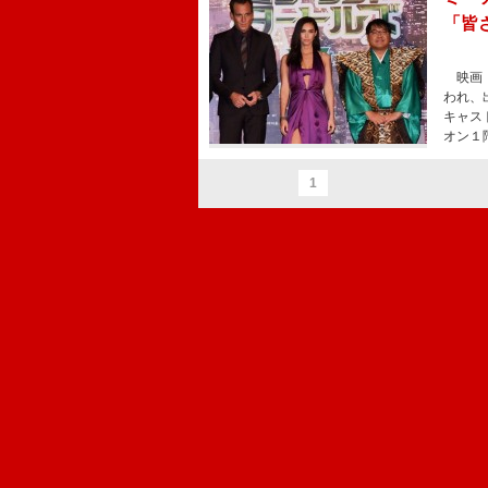
「皆
映画『
われ、
キャス
オン１
1