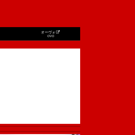
オーヴォ
OVO