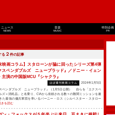
ニュース
音楽
特別企画
NEWS
MUSIC
PR
２
する
件の記事
末映画コラム】スタローンが脇に回ったシリーズ第4弾
クスペンダブルズ ニューブラッド』／ドニー・イェン
・主演の中国版MCU『シャクラ』
2024年1月5日
ほぼ週刊映画コラム
スペンダブルズ ニューブラッド』（1月5日公開） 自らを「エクスペ
ルズ＝消耗品」と名乗り、CIAから依頼される数々の難関ミッションを遂
きた最強の傭兵軍団を率いるバーニー・ロス（シルベスター・スタロー
続きを読む
ガン・フォックスが５年半ぶり来日 豆まきに挑戦し