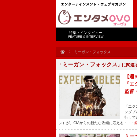
特集・インタビュー
FEATURE & INTERVIEW
ミーガン・フォックス
ミーガン・フォックス
「
」に関連
【週
『エ
監督
『エク
ンダブ
行して
ン）が、CIAからの新たな依頼に応える・・・
ミー