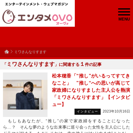
MENU
ミワさんなりすます
ミワさんなりすます
１
「
」に関連する
件の記事
松本穂香「“推し”がいるってすてき
なこと」 ”推し“への思いが高じて
家政婦になりすました主人公を熱演
「ミワさんなりすます」【インタビ
ュー】
2023年10月16日
インタビュー
もしもあなたが、“推し”の家で家政婦をすることになった
ら…？ そんな夢のような出来事に巡り会った女性を主人公にした