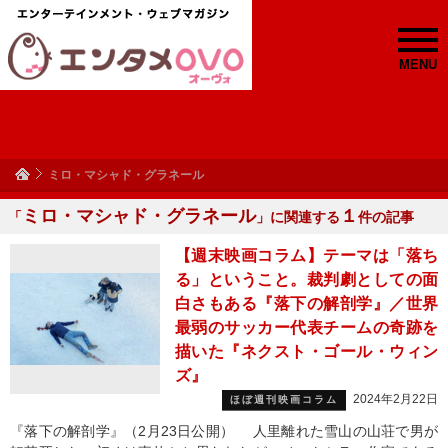
MENU
ミロ・マシャド・グラネール
ミロ・マシャド・グラネール
１
「
」に関連する
件の記事
【週末映画コラム】テーマは「落ち
る」ということ。裁判劇としての面
白さもある『落下の解剖学』／世界
最弱のサッカー代表チームの奇跡を
描いた『ネクスト・ゴール・ウィン
ズ』
2024年2月22日
ほぼ週刊映画コラム
『落下の解剖学』（2月23日公開） 人里離れた雪山の山荘で男が