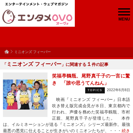
MENU
ミニオンズ フィーバー
ミニオンズ フィーバー
１
「
」に関連する
件の記事
笑福亭鶴瓶、尾野真千子の一言に驚
き 「誰や思うてんねん」
2022年6月8日
TOPICS
映画『ミニオンズ フィーバー』日本語
吹き替え版完成会見が８日、東京都内で
行われ、声優を務めた笑福亭鶴瓶、市村
正親、尾野真千子が登壇した。 本作
は、イルミネーションが送る『ミニオンズ』シリーズ最新作。最強
最悪の悪党に仕えることが生きがいのミニオンたちが、・・・
続き