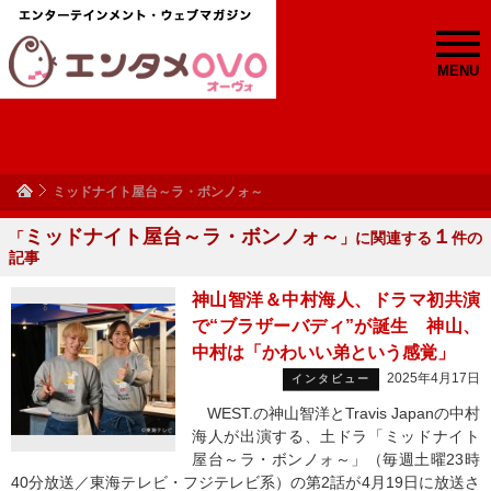
MENU
ミッドナイト屋台～ラ・ボンノォ～
ミッドナイト屋台～ラ・ボンノォ～
１
「
」に関連する
件の
記事
神山智洋＆中村海人、ドラマ初共演
で“ブラザーバディ”が誕生 神山、
中村は「かわいい弟という感覚」
2025年4月17日
インタビュー
WEST.の神山智洋とTravis Japanの中村
海人が出演する、土ドラ「ミッドナイト
屋台～ラ・ボンノォ～」（毎週土曜23時
40分放送／東海テレビ・フジテレビ系）の第2話が4月19日に放送さ