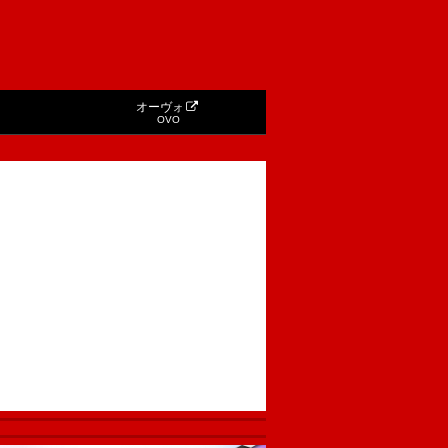
オーヴォ
OVO