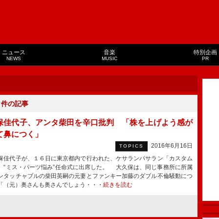
ニュース
音楽
特別企画
NEWS
MUSIC
PR
１
件の記事
保佳代子、アンタ柴田を辛口批判 「株を上げよう感が
て鼻につく」
2016年6月16日
TOPICS
佳代子が、１６日に東京都内で行われた、ケサランパサラン「カスタム
」“ミス・パーツ悩み”任命式に出席した。 大久保は、同じ事務所に所属
ンタッチャブルの柴田英嗣の元妻とファンキー加藤のダブル不倫騒動につ
「（元）奥さんも奥さんでしょう・・・
続きを読む