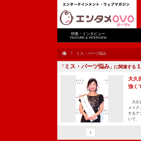
特集・インタビュー
FEATURE & INTERVIEW
ミス・パーツ悩み
ミス・パーツ悩み
「
」に関連する
大久
強く
大久保
メイク
するア
いて、
1