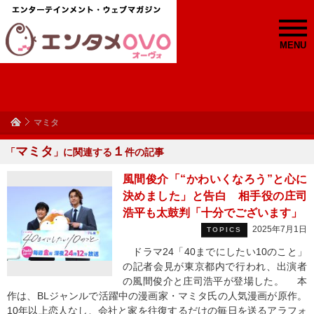
MENU
マミタ
マミタ
１
「
」に関連する
件の記事
風間俊介「“かわいくなろう”と心に
決めました」と告白 相手役の庄司
浩平も太鼓判「十分でございます」
2025年7月1日
TOPICS
ドラマ24「40までにしたい10のこと」
の記者会見が東京都内で行われ、出演者
の風間俊介と庄司浩平が登場した。 本
作は、BLジャンルで活躍中の漫画家・マミタ氏の人気漫画が原作。
10年以上恋人なし、会社と家を往復するだけの毎日を送るアラフォ