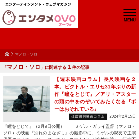
MENU
マノロ・ソロ
マノロ・ソロ
１
「
」に関連する
件の記事
【週末映画コラム】長尺映画を２
本。ビクトル・エリセ31年ぶりの新
作『瞳をとじて』／アリ・アスター
の頭の中をのぞいてみたくなる『ボ
ーはおそれている』
2024年2月15日
ほぼ週刊映画コラム
『瞳をとじて』（2月9日公開） ミゲル・ガライ監督（マノロ・
ソロ）の映画『別れのまなざし』の撮影中に、ミゲルの親友で主演