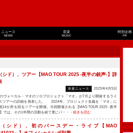
ニュース
音楽
特別企画
NEWS
MUSIC
PR
シド）、ツアー【MAO TOUR 2025 -夜半の銃声-】詳
表
2025年4月5日
音楽ニュース
ヴォーカル・マオのソロプロジェクト「マオ」が7月より開催するライ
スツアーの詳細を発表した。 2024年、プロジェクト名義を「マオ」に
14か所を回るツアーを開催。今回開催される【MAO TOUR 2025 -夜半
-】では、その1年間の活動を経て更にパ・・・
続きを読む
（シド）、初のバースデー・ライブ【MAO
241023」】オフィシャルレポ到着