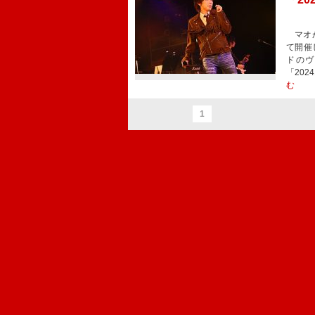
マオが、
て開催
ドのヴ
「202
む
1