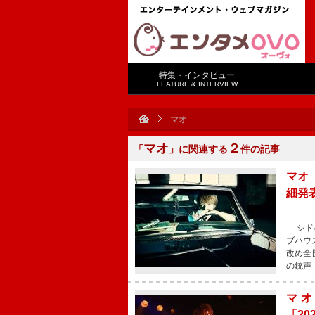
特集・インタビュー
FEATURE & INTERVIEW
マオ
マオ
２
「
」に関連する
件の記事
マオ（
細発
シドの
ブハウ
改め全国
の銃声
マオ
「20