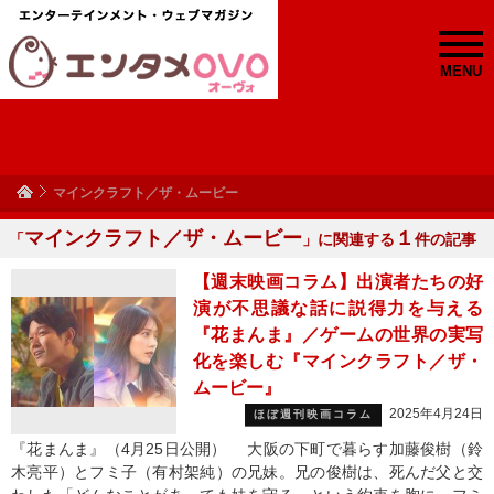
MENU
マインクラフト／ザ・ムービー
マインクラフト／ザ・ムービー
１
「
」に関連する
件の記事
【週末映画コラム】出演者たちの好
演が不思議な話に説得力を与える
『花まんま』／ゲームの世界の実写
化を楽しむ『マインクラフト／ザ・
ムービー』
2025年4月24日
ほぼ週刊映画コラム
『花まんま』（4月25日公開） 大阪の下町で暮らす加藤俊樹（鈴
木亮平）とフミ子（有村架純）の兄妹。兄の俊樹は、死んだ父と交