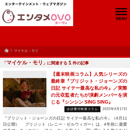
MENU
マイケル・モリ
マイケル・モリ
１
「
」に関連する
件の記事
【週末映画コラム】人気シリーズの
最終章『ブリジット・ジョーンズの
日記 サイテー最高な私の今』／実際
の元収監者たちが演劇メンバーを演
じる『シンシン SING SING』
2025年4月17日
ほぼ週刊映画コラム
『ブリジット・ジョーンズの日記 サイテー最高な私の今』（4月11
日公開） ブリジット（レニー・ゼルウィガー）は、4年前に最愛