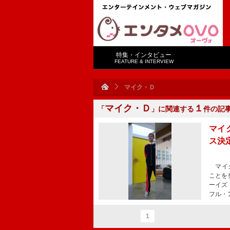
特集・インタビュー
FEATURE & INTERVIEW
マイク・Ｄ
マイク・Ｄ
１
「
」に関連する
件の記
マイク
ス決
マイク
ことを
ーイズ『
フル・
1