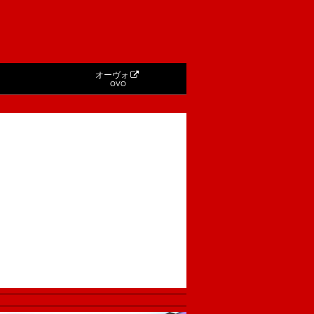
オーヴォ
OVO