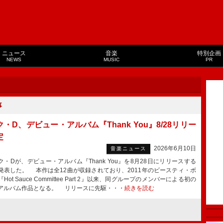
ニュース
音楽
特別企画
NEWS
MUSIC
PR
事
・D、デビュー・アルバム『Thank You』8/28リリー
定
2026年6月10日
音楽ニュース
・Dが、デビュー・アルバム『Thank You』を8月28日にリリースする
発表した。 本作は全12曲が収録されており、2011年のビースティ・ボ
Hot Sauce Committee Part 2』以来、同グループのメンバーによる初の
アルバム作品となる。 リリースに先駆・・・
続きを読む