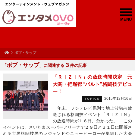
MENU
ボブ・サップ
ボブ・サップ
３
「
」に関連する
件の記事
「ＲＩＺＩＮ」の放送時間決定 元
大関・把瑠都“バルト”格闘技デビュ
ー！
2015年12月16日
TOPICS
年末、フジテレビ系列で地上波独占放
送される格闘技イベント「ＲＩＺＩＮ」
の放送時間が１６日、分かった。 この
イベントは、さいたまスーパーアリーナで２９日と３１日に開催さ
れる世界格闘技界のレジェンドやニューヒーローが集結した大会