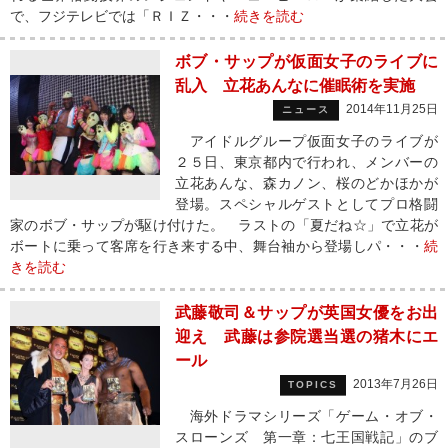
で、フジテレビでは「ＲＩＺ・・・
続きを読む
ボブ・サップが仮面女子のライブに
乱入 立花あんなに催眠術を実施
2014年11月25日
ニュース
アイドルグループ仮面女子のライブが
２５日、東京都内で行われ、メンバーの
立花あんな、森カノン、桜のどかほかが
登場。スペシャルゲストとしてプロ格闘
家のボブ・サップが駆け付けた。 ラストの「夏だね☆」で立花が
ボートに乗って客席を行き来する中、舞台袖から登場しパ・・・
続
きを読む
武藤敬司＆サップが英国女優をお出
迎え 武藤は参院選当選の猪木にエ
ール
2013年7月26日
TOPICS
海外ドラマシリーズ「ゲーム・オブ・
スローンズ 第一章：七王国戦記」のブ