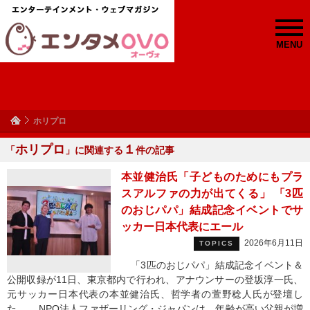
MENU
ホリプロ
ホリプロ
１
「
」に関連する
件の記事
本並健治氏「子どものためにもプラ
スアルファの力が出てくる」 「3匹
のおじパパ」結成記念イベントでサ
ッカー日本代表にエール
2026年6月11日
TOPICS
「3匹のおじパパ」結成記念イベント＆
公開収録が11日、東京都内で行われ、アナウンサーの登坂淳一氏、
元サッカー日本代表の本並健治氏、哲学者の萱野稔人氏が登壇し
た。 NPO法人ファザーリング・ジャパンは、年齢が高い父親が増