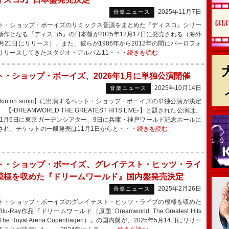
2025年11月7日
音楽ニュース
・ショップ・ボーイズのリミックス音源をまとめた『ディスコ』シリー
新作となる『ディスコ5』の日本盤が2025年12月17日に発売される（海外
1月21日にリリース）。また、彼らが1986年から2012年の間にパーロフォ
リリースしてきたスタジオ・アルバム11・・・
続きを読む
ト・ショップ・ボーイズ、2026年1月に単独公演開催
2025年10月14日
音楽ニュース
kin’on sonic】に出演するペット・ショップ・ボーイズの単独公演が決定
【-DREAMWORLD THE GREATEST HITS LIVE-】と題された公演は、
6年1月6日に東京ガーデンシアター、9日に兵庫・神戸ワールド記念ホールに
され、チケットの一般発売は11月1日からと・・・
続きを読む
ト・ショップ・ボーイズ、グレイテスト・ヒッツ・ライ
模様を収めた『ドリームワールド』国内盤発売決定
2025年2月26日
音楽ニュース
・ショップ・ボーイズのグレイテスト・ヒッツ・ライブの模様を収めた
lu-Ray作品『ドリームワールド（原題: Dreamworld: The Greatest Hits
At The Royal Arena Copenhagen）』の国内盤が、2025年5月14日にリリー