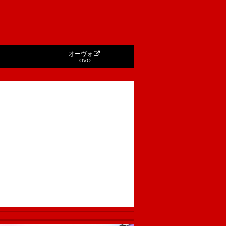
オーヴォ
OVO