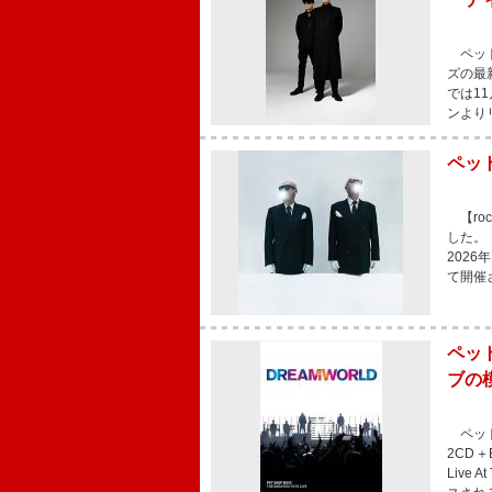
ペット
ズの最
では1
ンより
ペッ
【roc
した。 
202
て開催
ペッ
ブの
ペット
2CD＋B
Live 