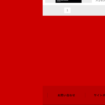
スされ
1