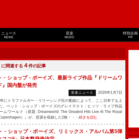
ニュース
音楽
特別企画
NEWS
MUSIC
PR
４
」に関連する
件の記事
ト・ショップ・ボーイズ、最新ライブ作品『ドリームワ
ド』国内盤が発売
2026年1月7日
音楽ニュース
4年にトラファルガー・リリーシング社の配給によって、ここ日本でも上
た、ペット・ショップ・ボーイズのグレイテスト・ヒッツ・ライブ作品
ワールド（原題: Dreamworld: The Greatest Hits Live At The Royal
a Copenhagen）』が、音源を収録した2枚・・・
続きを読む
ト・ショップ・ボーイズ、リミックス・アルバム第5弾
ィスコ5』日本盤発売決定