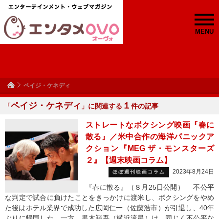
MENU
ペイジ・ケネディ
ペイジ・ケネディ
１
「
」に関連する
件の記事
ストレートなボクシング映画『春に
散る』／米中合作の海洋パニックア
クション『MEG ザ・モンスターズ
２』【週末映画コラム】
2023年8月24日
ほぼ週刊映画コラム
『春に散る』（８月25日公開） 不公平
な判定で試合に負けたことをきっかけに渡米し、ボクシングをやめ
た後はホテル業界で成功した広岡仁一（佐藤浩市）が引退し、40年
ぶりに帰国した。一方、黒木翔吾（横浜流星）は、同じく不公平な