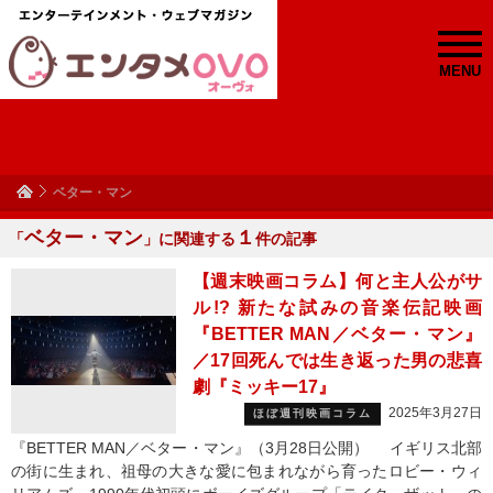
MENU
ベター・マン
ベター・マン
１
「
」に関連する
件の記事
【週末映画コラム】何と主人公がサ
ル!? 新たな試みの音楽伝記映画
『BETTER MAN／ベター・マン』
／17回死んでは生き返った男の悲喜
劇『ミッキー17』
2025年3月27日
ほぼ週刊映画コラム
『BETTER MAN／ベター・マン』（3月28日公開） イギリス北部
の街に生まれ、祖母の大きな愛に包まれながら育ったロビー・ウィ