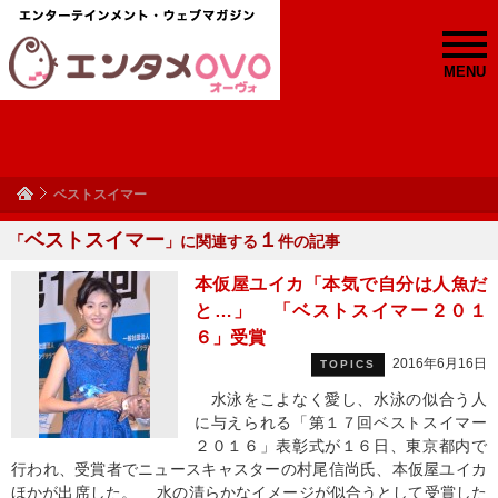
MENU
ベストスイマー
ベストスイマー
１
「
」に関連する
件の記事
本仮屋ユイカ「本気で自分は人魚だ
と…」 「ベストスイマー２０１
６」受賞
2016年6月16日
TOPICS
水泳をこよなく愛し、水泳の似合う人
に与えられる「第１７回ベストスイマー
２０１６」表彰式が１６日、東京都内で
行われ、受賞者でニュースキャスターの村尾信尚氏、本仮屋ユイカ
ほかが出席した。 水の清らかなイメージが似合うとして受賞した