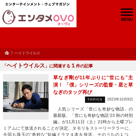
MENU
ヘイトウイルス
ヘイトウイルス
１
「
」に関連する
件の記事
草なぎ剛が11年ぶりに“世にも”主
演！ 「僕」シリーズの監督・星と草
なぎのタッグ再び
2023年10月8日
TOPICS
人気シリーズ「世にも奇妙な物語」の
最新版、「世にも奇妙な物語’23 秋の特別
編」が11月11日（土）21時から土曜プレ
ミアムにて放送されることが決定。タモリをストーリーテラーに、
今回も珠玉の“奇妙な”短編ドラマ４本を放送。そのうちの１つ、