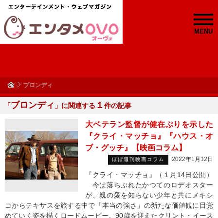
MENU
ブロンディ
ブロンディ
１
「
」に関連する
件の記事
大ベテラン監督が健在ぶりを示した
『クライ・マッチョ』『ハウス・オ
ブ・グッチ』【映画コラム】
2022年1月12日
ほぼ週刊映画コラム
『クライ・マッチョ』（１月14日公開）
今は落ちぶれたかつてのロデオスター
が、親の愛を知らない少年と共にメキシ
コからテキサスを旅する中で「本当の強さ」の新たな価値観に目覚
めていく姿を描くロードムービー。90歳を迎えたクリント・イース