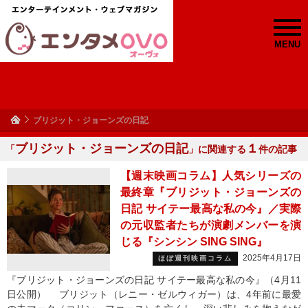
MENU
ブリジット・ジョーンズの日記
ブリジット・ジョーンズの日記
１
「
」に関連する
件の記事
【週末映画コラム】人気シリーズの
最終章『ブリジット・ジョーンズの
日記 サイテー最高な私の今』／実際
の元収監者たちが演劇メンバーを演
じる『シンシン SING SING』
2025年4月17日
ほぼ週刊映画コラム
『ブリジット・ジョーンズの日記 サイテー最高な私の今』（4月11
日公開） ブリジット（レニー・ゼルウィガー）は、4年前に最愛