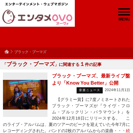
MENU
ブラック・プーマズ
ブラック・プーマズ
１
「
」に関連する
件の記事
ブラック・プーマズ、最新ライブ盤
より「Know You Better」公開
2024年11月1日
音楽ニュース
【グラミー賞】に7度ノミネートされた
ブラック・プーマズが『ライヴ・フロ
ム・ブルックリン・パラマウント』を
2024年12月18日にリリースする。 こ
のライブ・アルバムは、夏のツアーのピークを迎えていた今年7月に
レコーディングされた。バンドの2枚のアルバムからの楽曲・・・
続