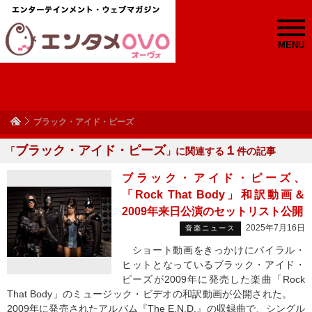
MENU
ブラック・アイド・ピーズ
ブラック・アイド・ピーズ
１
「
」に関連する
件の記事
ブラック・アイド・ピーズ、
「Rock That Body」和訳動画＆
2009年来日公演のセットリスト公開
2025年7月16日
音楽ニュース
ショート動画をきっかけにバイラル・
ヒットとなっているブラック・アイド・
ピーズが2009年に発売した楽曲「Rock
That Body」のミュージック・ビデオの和訳動画が公開された。
2009年に発売されたアルバム『The E.N.D.』の収録曲で、シングル