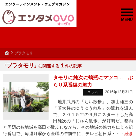
MENU
ブラタモリ
ブラタモリ
１
「
」に関連する
件の記事
タモリに純次に鶴瓶にマツコ… ぶ
らり系番組の魅力
2016年12月31日
コラム
地井武男の「ちい散歩」、加山雄三の
「若大将のゆうゆう散歩」の流れを汲ん
で、２０１５年の９月にスタートした高
田純次の「じゅん散歩」が好調だ。都内
と周辺の各地域を高田が散歩しながら、その地域の魅力を伝える紀
行番組で、毎週月曜から金曜の午前中に、テレビ朝日系・・・
続き