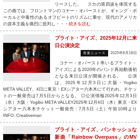
リースした。 スカの第四波を体現する
この曲では、フロントマンのコナー・オバーストが、ギャング・ボ
ーカルと中毒性のあるオフビートのリズムに乗せ、現代のアメリカ
の資本主義を痛烈に批判し・・・
続きを読む
ブライト・アイズ、2025年12月に来
日公演決定
2025年6月18日
音楽ニュース
コナー・オバースト率いるブライト・
アイズによる2020年のバンド再始動後初
となる来日公演が開催される。 公演
は、2025年12月3日に大阪・Yogibo
META VALLEY、4日に東京・EXシアター六本木にて行われ、チケッ
トの一般発売は7月5日からとなる。 ◎公演情報2025年12月3日
（水）大阪・Yogibo META VALLEY2025年12月4日（木）東京・EX
シアター六本木チケット一般発売：7月5日（土）午前10時より
INFO: Creativeman
ブライト・アイズ、パンキッシュな
新曲「Rainbow Overpass」のMV