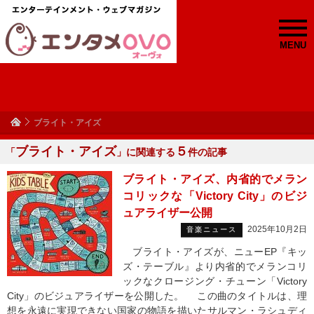
MENU
ブライト・アイズ
ブライト・アイズ
５
「
」に関連する
件の記事
ブライト・アイズ、内省的でメラン
コリックな「Victory City」のビジ
ュアライザー公開
2025年10月2日
音楽ニュース
ブライト・アイズが、ニューEP『キッ
ズ・テーブル』より内省的でメランコリ
ックなクロージング・チューン「Victory
City」のビジュアライザーを公開した。 この曲のタイトルは、理
想を永遠に実現できない国家の物語を描いたサルマン・ラシュディ