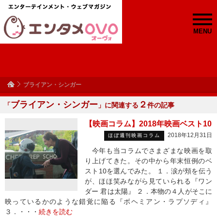
MENU
ブライアン・シンガー
ブライアン・シンガー
２
「
」に関連する
件の記事
【映画コラム】2018年映画ベスト10
2018年12月31日
ほぼ週刊映画コラム
今年も当コラムでさまざまな映画を取
り上げてきた。その中から年末恒例のベ
スト10を選んでみた。 １．涙が頬を伝う
が、ほほ笑みながら見ていられる『ワン
ダー 君は太陽』 ２．本物の４人がそこに
映っているかのような錯覚に陥る『ボヘミアン・ラプソディ』
３．・・・
続きを読む