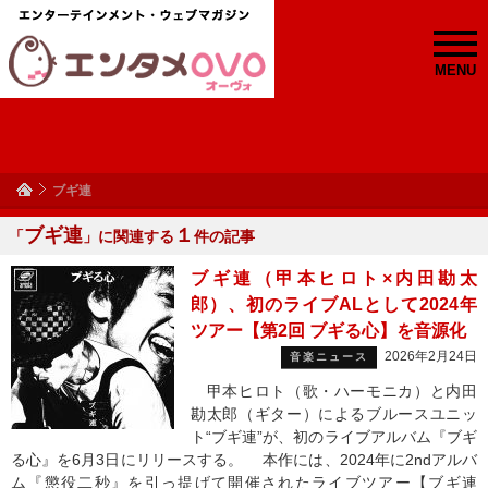
MENU
ブギ連
ブギ連
１
「
」に関連する
件の記事
ブギ連（甲本ヒロト×内田勘太
郎）、初のライブALとして2024年
ツアー【第2回 ブギる心】を音源化
2026年2月24日
音楽ニュース
甲本ヒロト（歌・ハーモニカ）と内田
勘太郎（ギター）によるブルースユニッ
ト“ブギ連”が、初のライブアルバム『ブギ
る心』を6月3日にリリースする。 本作には、2024年に2ndアルバ
ム『懲役二秒』を引っ提げて開催されたライブツアー【ブギ連