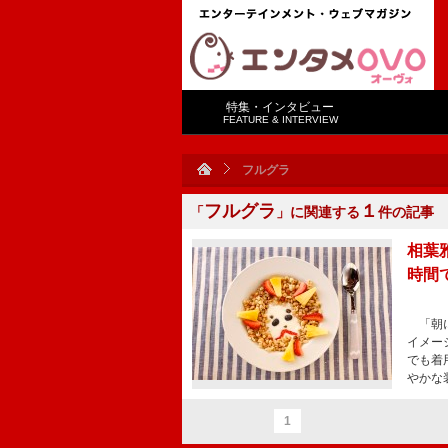
特集・インタビュー
FEATURE & INTERVIEW
フルグラ
フルグラ
１
「
」に関連する
件の記事
相葉
時間
「朝に
イメー
でも着
やかな
1