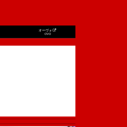
オーヴォ
OVO