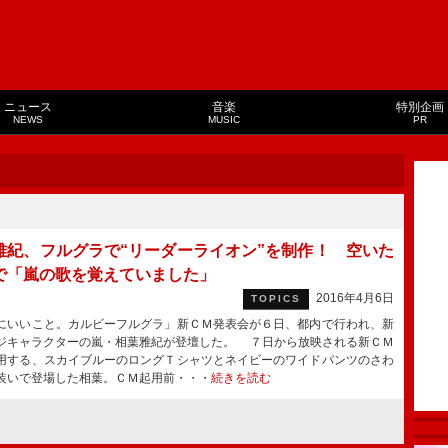
ニュース
音楽
特別企画
NEWS
MUSIC
PR
雅紀、フルグラで“リーダーライオン”を制作！ 空いた
で「嵐の歌を覚えていました」
2016年4月6日
TOPICS
いいこと。カルビーフルグラ」新ＣＭ発表会が６日、都内で行われ、新
ジキャラクターの嵐・相葉雅紀が登壇した。 ７日から放映される新ＣＭ
用する、スカイブルーのロングＴシャツとネイビーのワイドパンツのさわ
装いで登場した相葉。ＣＭ起用前・・・
続きを読む