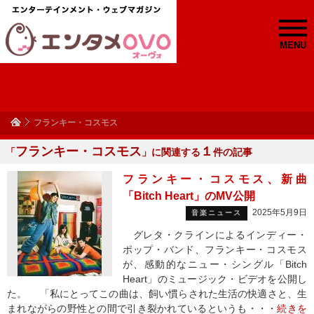
MENU
フランキー・コスモス
フランキー・コスモス
１
「
」に関連する
件の記事
フランキー・コスモス、新曲
「Bitch Heart」のMV公開
2025年5月9日
音楽ニュース
グレタ・クラインによるインディー・
ポップ・バンド、フランキー・コスモス
が、感動的なニュー・シングル「Bitch
Heart」のミュージック・ビデオを公開し
た。 「私にとってこの曲は、飼い慣らされた生活の快適さと、生
まれながらの野性との間で引き裂かれているというも・・・
続きを