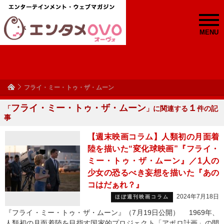
MENU
フライ・ミー・トゥ・ザ・ムーン
フライ・ミー・トゥ・ザ・ムーン
１
「
」に関連する
件の記
事
【週末映画コラム】人類初の月面着
陸を描いた“変化球映画”『フライ・
ミー・トゥ・ザ・ムーン』／1人の
少女の恐るべき妄想を描いた『あの
コはだぁれ？』
2024年7月18日
ほぼ週刊映画コラム
『フライ・ミー・トゥ・ザ・ムーン』（7月19日公開） 1969年、
人類初の月面着陸を目指す国家的プロジェクト「アポロ計画」の開