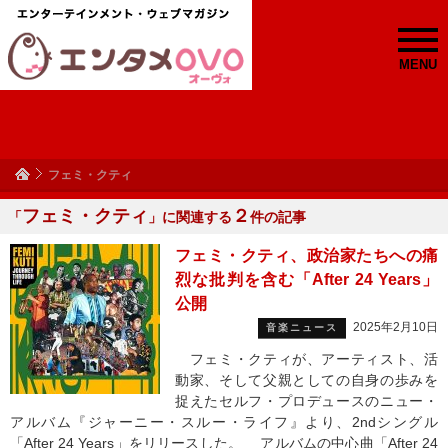
MENU
フェミ・クティ
フェミ・クティ
２
「
」に関連する
件の記事
フェミ・クティ、政治家たちへの痛
烈な批判を含む「After 24 Years」
公開
2025年2月10日
音楽ニュース
フェミ・クティが、アーティスト、活
動家、そして父親としての自身の歩みを
捉えたセルフ・プロデュースのニュー・
アルバム『ジャーニー・スルー・ライフ』より、2ndシングル
「After 24 Years」をリリースした。 アルバムの中心曲「After 24