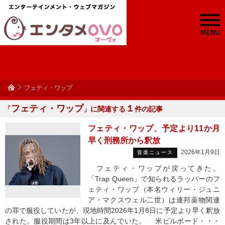
MENU
フェティ・ワップ
フェティ・ワップ
１
「
」に関連する
件の記事
フェティ・ワップ、予定より11か月
早く刑務所から釈放
2026年1月9日
音楽ニュース
フェティ・ワップが戻ってきた。
「Trap Queen」で知られるラッパーのフ
ェティ・ワップ（本名ウィリー・ジュニ
ア・マクスウェル二世）は連邦薬物関連
の罪で服役していたが、現地時間2026年1月8日に予定より早く釈放
された。服役期間は3年以上に及んでいた。 米ビルボード・・・