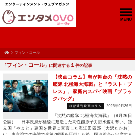
MENU
フィン・コール
フィン・コール
１
「
」に関連する
件の記事
【映画コラム】海が舞台の『沈黙の
艦隊 北極海大海戦』と『ラスト・ブ
レス』、家庭内スパイ映画『ブラッ
クバッグ』
2025年9月26日
ほぼ週刊映画コラム
『沈黙の艦隊 北極海大海戦』（9月26日
公開） 日本政府が極秘に建造した高性能原子力潜水艦を奪い、独
立国「やまと」建国を世界に宣言した海江田四郎（大沢たかお）
は、東京湾での海戦で米第7艦隊を圧倒した後、国連総会へ出席する